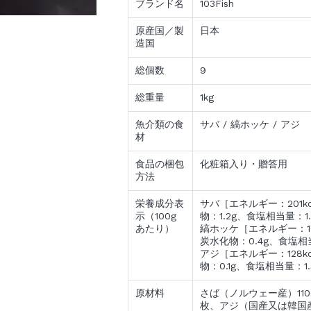
ブランド名
103Fish
原産国／製
日本
造国
総個数
9
総重量
1kg
魚介類の食
サバ / 縞ホッケ / アジ
材
食品の梱包
化粧箱入り・贈答用
方法
栄養成分表
サバ［エネルギー：201kc
示（100g
物：1.2g、食塩相当量：1
あたり）
縞ホッケ［エネルギー：160
炭水化物：0.4g、食塩相当
アジ［エネルギー：128kc
物：0.1g、食塩相当量：1.
原材料
さば（ノルウェー産）110
枚、アジ（国産又は韓国産）