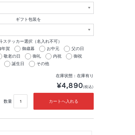
ギフト包装を
斗ステッカー選択（名入れ不可）
御年賀
御歳暮
お中元
父の日
敬老の日
御礼
内祝
御祝
誕生日
その他
在庫状態 : 在庫有り
¥4,890
(税込)
数量