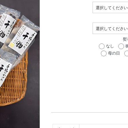
熨
なし
母の日