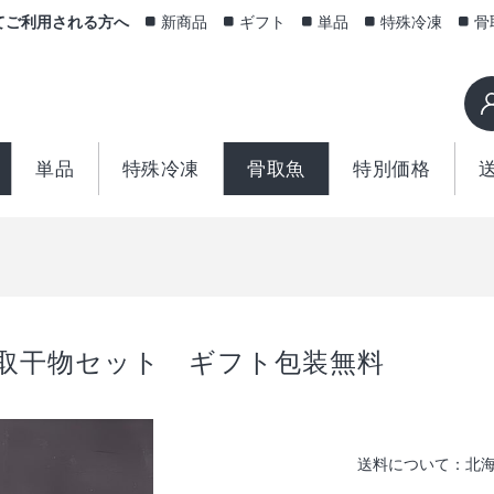
てご利用される方へ
新商品
ギフト
単品
特殊冷凍
骨
単品
特殊冷凍
骨取魚
特別価格
取干物セット ギフト包装無料
送料について：北海